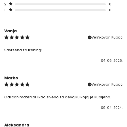
2
0
1
0
Vanja
Verifikovan Kupac
Savrsena za trening!
04. 06. 2025.
Marko
Verifikovan Kupac
Odlican materijal i kao siveno za devojku kojoj je kupljeno.
09. 04. 2024.
Aleksandra