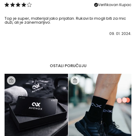
Verifikovan Kupac
Top je super, materijal jako prijatan. Rukavi bi mogli biti za mic
duži, ali je zanemarljivo.
09. 01. 2024.
DUŽINA
UKAVA(cm)
54
OSTALI PORUČUJU
57
60