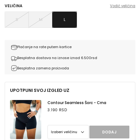
VELIČINA
Vodič veličina
S
M
L
Plaćanje na rate putem kartice
Besplatna dostava na iznose iznad 6.500rsd
Besplatna zamena proizvoda
UPOTPUNI SVOJ IZGLED UZ
Contour Seamless Šorc - Crna
3.190 RSD
DODAJ