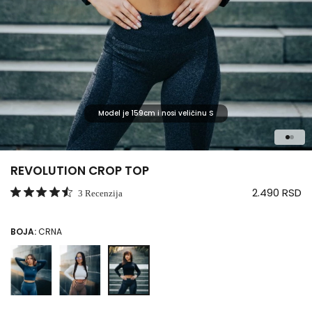
GARDEROBA
AKSESOARI
Model je 159cm i nosi veličinu S
1
2
REVOLUTION CROP TOP
2.490 RSD
3 Recenzija
BOJA:
CRNA