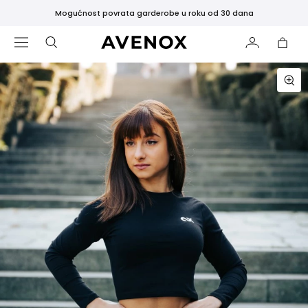
Mogućnost povrata garderobe u roku od 30 dana
POPULARNO
Najprodavanije
Crne
Helanke
Crni
Topovi
i
Majice
Poklon
Kartica
Nova
Kolekcija