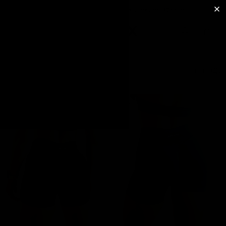
Besplatna dostava unutar Srbije na porudžbine iznad 6500 RSD
Mogućnost povrata garderobe u roku od 30 dana
ŽENE
FILTER
POPULARNO
Najprodavanije
Crne
Helanke
Crni
Topovi
i
Majice
Poklon
Kartica
Nova
Kolekcija