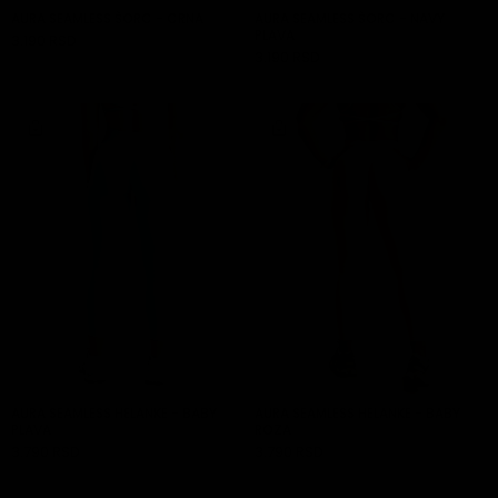
GARDEROBA
AURA SEAMLESS ŠORC - CRNA
AURA SEAMLESS ŠORC - NAVY
PLAVA
3.190 RSD
DODAJ U KORPU
3.190 RSD
DODAJ U KORPU
AKSESOARI
AURA SEAMLESS HELANKE - BABY
AURA SEAMLESS HELANKE - BABY
PLAVA
ROZA
3.790 RSD
3.790 RSD
DODAJ U KORPU
DODAJ U KORPU