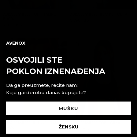
AURA SEAMLESS TOP - TAMNO
AURA SEAMLESS HELANKE - CRNA
PLAVA
3.790 RSD
DODAJ U KORPU
2.890 RSD
DODAJ U KORPU
AVENOX
OSVOJILI STE
POKLON IZNENAĐENJA
Da ga preuzmete, recite nam:
Koju garderobu danas kupujete?
MUŠKU
AURA SEAMLESS HELANKE - TAMNO
AURA SEAMLESS TOP - CRNA
ŽENSKU
PLAVA
2.890 RSD
DODAJ U KORPU
3.790 RSD
DODAJ U KORPU