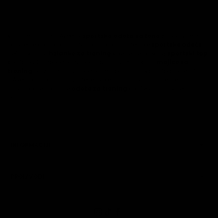
Kada je u pitanju Avenox
sportska odeća za žene
zaboravite na
pravljenje kompromisa. Najbitniji komadi ženske
sportske odeće
definitivno su
helanke za trening
koje se ne provide,
sportski top
koji će pružiti neophodnu podršku i sigurnost, kao i
majice za
trening
prozračnog i udobnog materijala, a sve to ćete pronaći
u Avenox asortimanu za žene. Spremili smo vam najlepše i
najudobnije komade
odeće za trening
koji će vam savršeno
pristajati.
INFORMACIJE
PROIZVODI