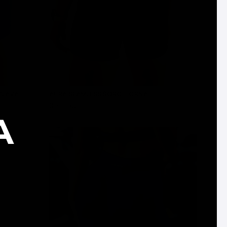
PLAVA
AURA SEAMLESS ŠORC - CRNA
3.190 RSD
DODAJ U KORPU
A