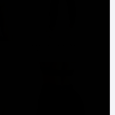
AURA SEAMLESS HELANKE - SIVA
3.790 RSD
DODAJ U KORPU