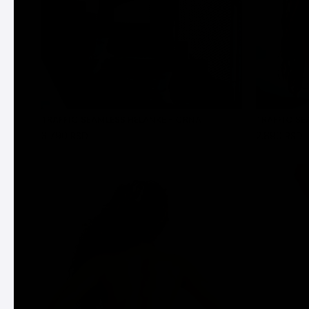
TRAFFIC SEAMLESS HELANKE - CRNA
TRAFFIC SE
3.790 RSD
2.890 RSD
DODAJ U KORPU