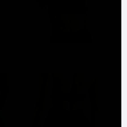
AURA SEAMLESS CROSSBACK TOP -
LJUBIČASTA
2.890 RSD
DODAJ U KORPU