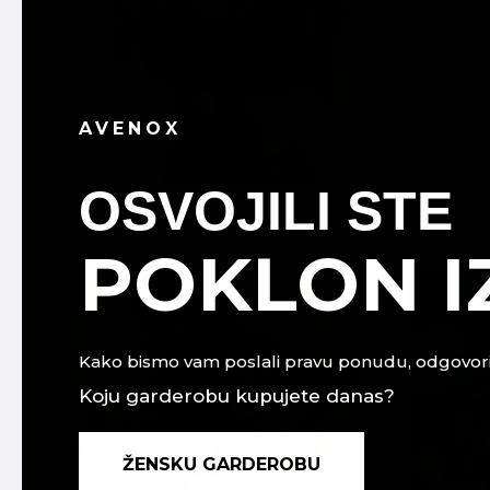
AVENOX
OSVOJILI STE
AURA SEAMLESS TOP - SIVA
AURA SEAML
2.890 RSD
3.790 RSD
DODAJ U KORPU
POKLON 
Kako bismo vam poslali pravu ponudu, odgovori
Koju garderobu kupujete danas?
ŽENSKU GARDEROBU