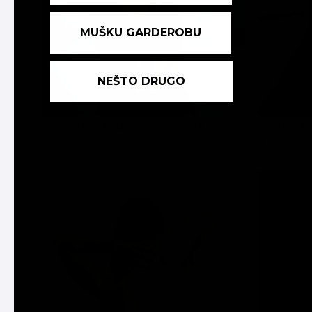
MUŠKU GARDEROBU
NEŠTO DRUGO
CONTOUR SEAMLESS TOP - CRVENA
CONTOUR S
2.890 RSD
3.190 RSD
DODAJ U KORPU