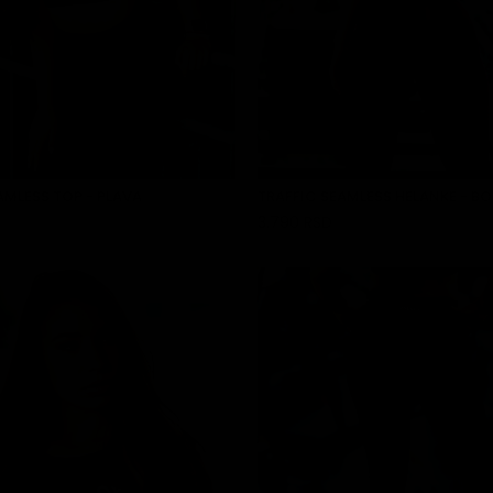
AMLESS TOP - PLAVA
TRAFFIC SEAMLESS HELANKE - B
3.790 RSD
DODAJ U KORPU
DODAJ U KORPU