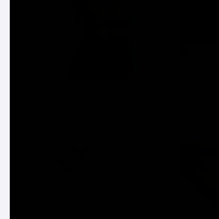
AURA SEAMLESS TOP - NAVY PLAVA
AURA SEAML
2.890 RSD
3.790 RSD
DODAJ U KORPU