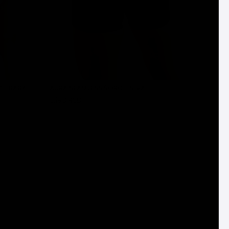
 - BABY
AURA SEAMLESS ŠORC - SIVA
3.190 RSD
DODAJ U KORPU