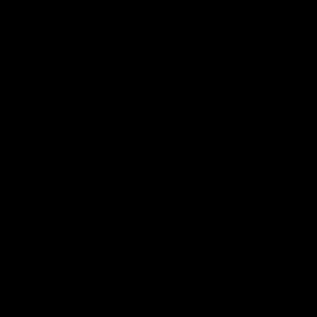
EAMLESS ŠORC - CRVENA
AURA SEAMLESS TOP - TAMNO P
2.890 RSD
DODAJ U KORPU
DODAJ U KORPU