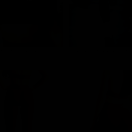
AMLESS TOP - CRNA
AURA SEAMLESS HELANKE - CRNA
3.790 RSD
DODAJ U KORPU
DODAJ U KORPU