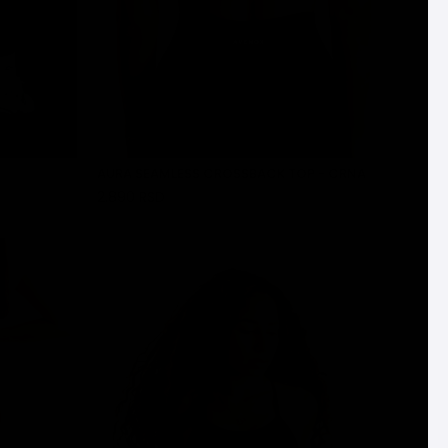
AURA SEAMLESS CROSSBACK TOP - CRNA
2.890 RSD
DODAJ U KORPU