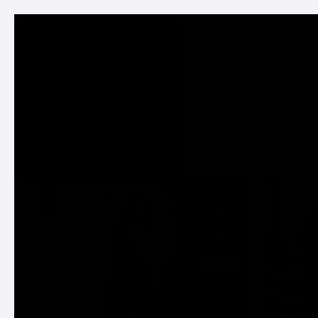
Srbija
Srpski
ŽENE
MUŠKARCI
ZENE