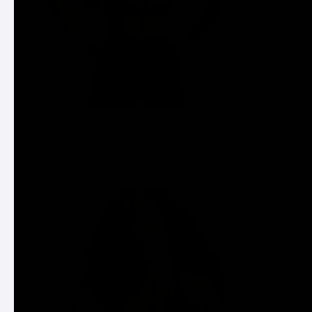
AURA SEAMLESS TOP - CRVENA
AURA SEAML
2.890 RSD
3.790 RSD
DODAJ U KORPU