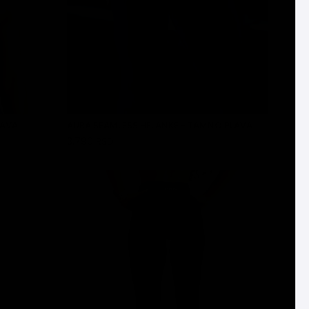
LAVA
AURA SEAMLESS HELANKE - TAMNO PLAVA
3.790 RSD
DODAJ U KORPU