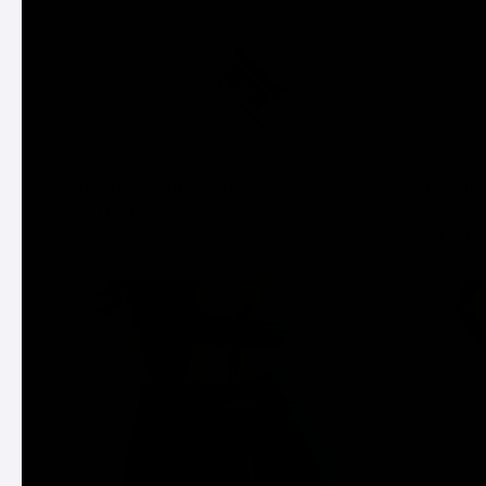
AVENOX GURTNE - ROZA
AURA SEAM
ROZA
1.690 RSD
DODAJ U KORPU
2.890 RSD