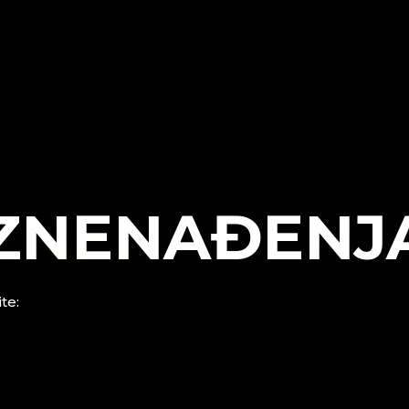
ESS HELANKE - LJUBIČASTA
AURA SEAMLESS ŠORC - TAMNO 
3.190 RSD
DODAJ U KORPU
DODAJ U KORPU
IZNENAĐENJ
te: